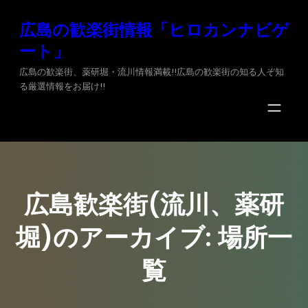
内
広島の歓楽街情報「ヒロカンナビゲ
容
ート」
を
ス
広島の歓楽街、薬研堀・流川情報満載!!広島の歓楽街の知る人ぞ知
る厳選情報をお届け!!
キ
ッ
プ
広島歓楽街(流川、薬研
堀)のアーカイブ:
場所
一
覧