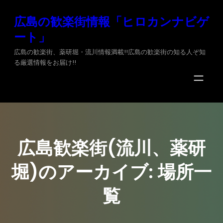
内
広島の歓楽街情報「ヒロカンナビゲ
容
ート」
を
ス
広島の歓楽街、薬研堀・流川情報満載!!広島の歓楽街の知る人ぞ知
る厳選情報をお届け!!
キ
ッ
プ
広島歓楽街(流川、薬研
堀)のアーカイブ:
場所
一
覧