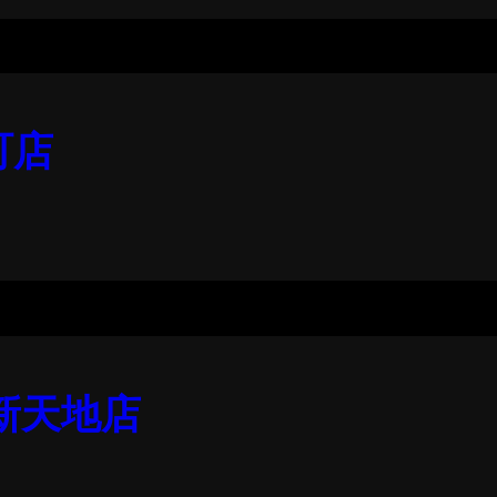
町店
 新天地店