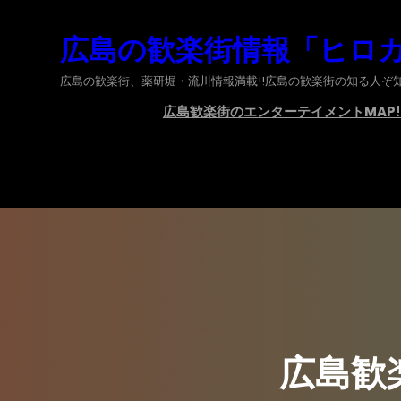
内
広島の歓楽街情報「ヒロ
容
を
広島の歓楽街、薬研堀・流川情報満載!!広島の歓楽街の知る人ぞ知
ス
広島歓楽街のエンターテイメントMAP!
キ
ッ
プ
広島歓