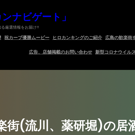
カンナビゲート」
る厳選情報をお届け!!
!
祝カープ優勝ムービー
ヒロカンキングのご紹介
広島の歓楽街
広告、店舗掲載のお問い合わせ
新型コロナウイル
楽街(流川、薬研堀)の居