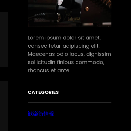
Lorem ipsum dolor sit amet,
consec tetur adipiscing elit.
Maecenas odio lacus, dignissim
sollicitudin finibus commodo,
rhoncus et ante.
CATEGORIES
歓楽街情報