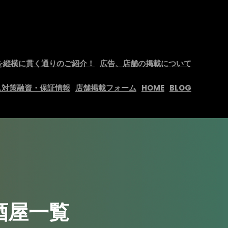
を縦横に貫く通りのご紹介！
広告、店舗の掲載について
ス対策融資・保証情報
店舗掲載フォーム
HOME
BLOG
酒屋一覧