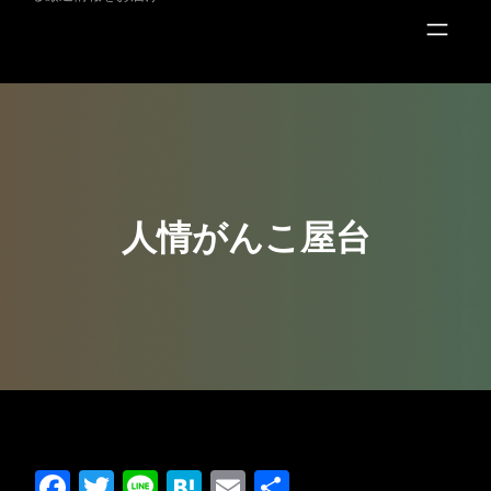
キ
ッ
プ
人情がんこ屋台
Facebook
Twitter
Line
Hatena
Email
共