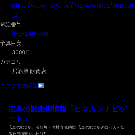
https://retty.me/area/PRE34/ARE152/SUB5660
電話番号
082-248-8981
予算目安
3000円
カテゴリ
居酒屋 飲食店
ここまでの経路
内
広島の歓楽街情報「ヒロカンナビゲ
容
ート」
を
ス
広島の歓楽街、薬研堀・流川情報満載!!広島の歓楽街の知る人ぞ知
る厳選情報をお届け!!