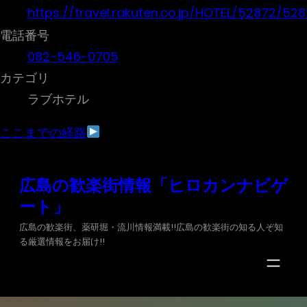
https://travel.rakuten.co.jp/HOTEL/52872/528
電話番号
082-546-0705
カテゴリ
ラブホテル
ここまでの経路
内
広島の歓楽街情報「ヒロカンナビゲ
容
ート」
を
ス
広島の歓楽街、薬研堀・流川情報満載!!広島の歓楽街の知る人ぞ知
る厳選情報をお届け!!
キ
ッ
プ