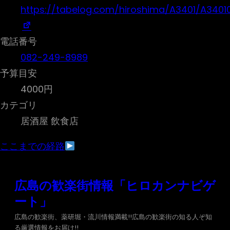
https://tabelog.com/hiroshima/A3401/A3401
電話番号
082-249-8989
予算目安
4000円
カテゴリ
居酒屋 飲食店
ここまでの経路
内
広島の歓楽街情報「ヒロカンナビゲ
容
ート」
を
ス
広島の歓楽街、薬研堀・流川情報満載!!広島の歓楽街の知る人ぞ知
る厳選情報をお届け!!