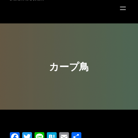
キ
ッ
プ
カープ鳥
Facebook
Twitter
Line
Hatena
Email
共